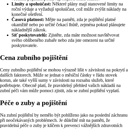
Limity a spoluúčast:
Některé plány mají stanovené limity na
roční výdaje a vyžadují spoluúčast, což může zvýšit náklady na
konečné ošetření.
Časová platnost:
Mějte na paměti, zda je pojištění platné
okamžitě nebo po určité čekací lhůtě, zejména pokud plánujete
nákladnější zákrok.
Síť poskytovatelů:
Zjistěte, zda máte možnost navštěvovat
svého oblíbeného zubaře nebo zda jste omezeni na určité
poskytovatele.
Cena zubního pojištění
Ceny zubního pojištění se mohou výrazně lišit v závislosti na pokrytí a
dalších faktorech. Může se jednat o měsíční částky v řádu stovek
korun, ale také vyšší sumy v závislosti na rozsahu služeb, které
potřebujete. Obecně platí, že pravidelný přehled vašich nákladů na
zubní péči vám může pomoci zjistit, zda se zubní pojištění vyplatí.
Péče o zuby a pojištění
Na zubní pojištění by nemělo být pohlíženo jako na poslední záchranu
při neočekávaných problémech. Je důležité mít na paměti, že
pravidelná péče o zuby je klíčem k prevenci vážnějších zdravotních