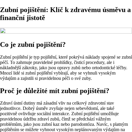
Zubní pojištění: Klíč k zdravému úsměvu a
finanční jistotě
Co je zubní pojištění?
Zubní pojištění je typ pojištění, které pokrývá náklady spojené se zubní
péčí. To zahrnuje pravidelné prohlídky, čisticí procedury, ale i
nákladnější zákroky, jako jsou opravy zubů nebo ortodontické léčby.
Mnozí lidé si zubní pojištění vybírají, aby se vyhnuli vysokým
výdajům a zajistili si pravidelnou péči o své zuby.
Proč je důležité mít zubní pojištění?
Zdraví ústní dutiny má zásadní vliv na celkový zdravotní stav
jednotlivce. Dobrý úsměv zvyšuje nejen sebevědomí, ale také
pozitivně ovlivňuje sociální interakce. Zubní pojištění umožňuje
pravidelnou údržbu zdraví zubů, čímž se předchází vážným
problémům, jako jsou zubní kaz nebo parodontóza. Navíc, s platným
pojištěním se můžete vyhnout vysokým neplánovaným výdajům na