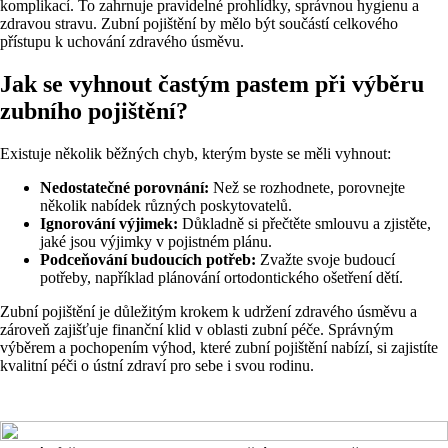
komplikací. To zahrnuje pravidelné prohlídky, správnou hygienu a
zdravou stravu. Zubní pojištění by mělo být součástí celkového
přístupu k uchování zdravého úsměvu.
Jak se vyhnout častým pastem při výběru
zubního pojištění?
Existuje několik běžných chyb, kterým byste se měli vyhnout:
Nedostatečné porovnání:
Než se rozhodnete, porovnejte
několik nabídek různých poskytovatelů.
Ignorování výjimek:
Důkladně si přečtěte smlouvu a zjistěte,
jaké jsou výjimky v pojistném plánu.
Podceňování budoucích potřeb:
Zvažte svoje budoucí
potřeby, například plánování ortodontického ošetření dětí.
Zubní pojištění je důležitým krokem k udržení zdravého úsměvu a
zároveň zajišťuje finanční klid v oblasti zubní péče. Správným
výběrem a pochopením výhod, které zubní pojištění nabízí, si zajistíte
kvalitní péči o ústní zdraví pro sebe i svou rodinu.