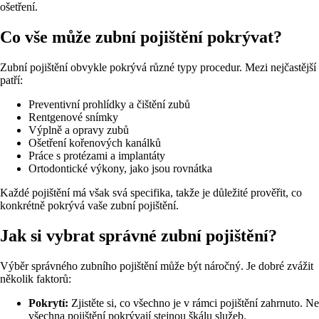
ošetření.
Co vše může zubní pojištění pokrývat?
Zubní pojištění obvykle pokrývá různé typy procedur. Mezi nejčastější
patří:
Preventivní prohlídky a čištění zubů
Rentgenové snímky
Výplně a opravy zubů
Ošetření kořenových kanálků
Práce s protézami a implantáty
Ortodontické výkony, jako jsou rovnátka
Každé pojištění má však svá specifika, takže je důležité prověřit, co
konkrétně pokrývá vaše zubní pojištění.
Jak si vybrat správné zubní pojištění?
Výběr správného zubního pojištění může být náročný. Je dobré zvážit
několik faktorů:
Pokrytí:
Zjistěte si, co všechno je v rámci pojištění zahrnuto. Ne
všechna pojištění pokrývají stejnou škálu služeb.