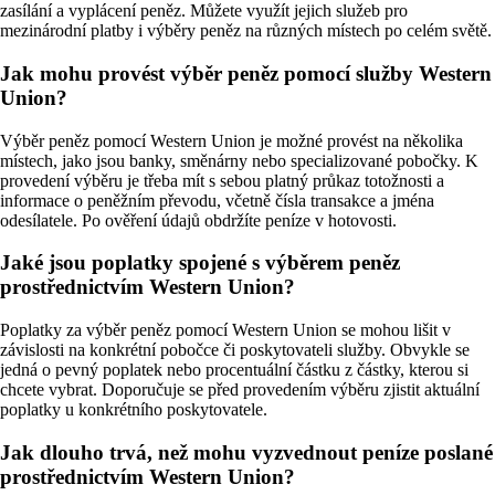
zasílání a vyplácení peněz. Můžete využít jejich služeb pro
mezinárodní platby i výběry peněz na různých místech po celém světě.
Jak mohu provést výběr peněz pomocí služby Western
Union?
Výběr peněz pomocí Western Union je možné provést na několika
místech, jako jsou banky, směnárny nebo specializované pobočky. K
provedení výběru je třeba mít s sebou platný průkaz totožnosti a
informace o peněžním převodu, včetně čísla transakce a jména
odesílatele. Po ověření údajů obdržíte peníze v hotovosti.
Jaké jsou poplatky spojené s výběrem peněz
prostřednictvím Western Union?
Poplatky za výběr peněz pomocí Western Union se mohou lišit v
závislosti na konkrétní pobočce či poskytovateli služby. Obvykle se
jedná o pevný poplatek nebo procentuální částku z částky, kterou si
chcete vybrat. Doporučuje se před provedením výběru zjistit aktuální
poplatky u konkrétního poskytovatele.
Jak dlouho trvá, než mohu vyzvednout peníze poslané
prostřednictvím Western Union?