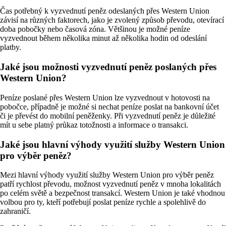
Čas potřebný k vyzvednutí peněz odeslaných přes Western Union
závisí na různých faktorech, jako je zvolený způsob převodu, otevírací
doba pobočky nebo časová zóna. Většinou je možné peníze
vyzvednout během několika minut až několika hodin od odeslání
platby.
Jaké jsou možnosti vyzvednutí peněz poslaných přes
Western Union?
Peníze poslané přes Western Union lze vyzvednout v hotovosti na
pobočce, případně je možné si nechat peníze poslat na bankovní účet
či je převést do mobilní peněženky. Při vyzvednutí peněz je důležité
mít u sebe platný průkaz totožnosti a informace o transakci.
Jaké jsou hlavní výhody využití služby Western Union
pro výběr peněz?
Mezi hlavní výhody využití služby Western Union pro výběr peněz
patří rychlost převodu, možnost vyzvednutí peněz v mnoha lokalitách
po celém světě a bezpečnost transakcí. Western Union je také vhodnou
volbou pro ty, kteří potřebují poslat peníze rychle a spolehlivě do
zahraničí.