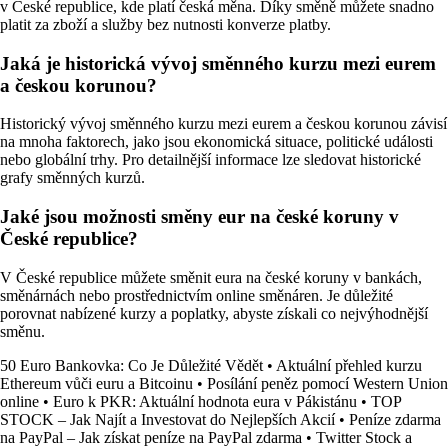
v České republice, kde platí česká měna. Díky směně můžete snadno
platit za zboží a služby bez nutnosti konverze platby.
Jaká je historická vývoj směnného kurzu mezi eurem
a českou korunou?
Historický vývoj směnného kurzu mezi eurem a českou korunou závisí
na mnoha faktorech, jako jsou ekonomická situace, politické události
nebo globální trhy. Pro detailnější informace lze sledovat historické
grafy směnných kurzů.
Jaké jsou možnosti směny eur na české koruny v
České republice?
V České republice můžete směnit eura na české koruny v bankách,
směnárnách nebo prostřednictvím online směnáren. Je důležité
porovnat nabízené kurzy a poplatky, abyste získali co nejvýhodnější
směnu.
50 Euro Bankovka: Co Je Důležité Vědět
•
Aktuální přehled kurzu
Ethereum vůči euru a Bitcoinu
•
Posílání peněz pomocí Western Union
online
•
Euro k PKR: Aktuální hodnota eura v Pákistánu
•
TOP
STOCK – Jak Najít a Investovat do Nejlepších Akcií
•
Peníze zdarma
na PayPal – Jak získat peníze na PayPal zdarma
•
Twitter Stock a