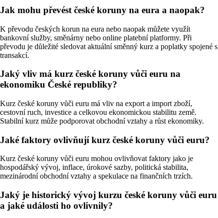
Jak mohu převést české koruny na eura a naopak?
K převodu českých korun na eura nebo naopak můžete využít
bankovní služby, směnárny nebo online platební platformy. Při
převodu je důležité sledovat aktuální směnný kurz a poplatky spojené s
transakcí.
Jaký vliv má kurz české koruny vůči euru na
ekonomiku České republiky?
Kurz české koruny vůči euru má vliv na export a import zboží,
cestovní ruch, investice a celkovou ekonomickou stabilitu země.
Stabilní kurz může podporovat obchodní vztahy a růst ekonomiky.
Jaké faktory ovlivňují kurz české koruny vůči euru?
Kurz české koruny vůči euru mohou ovlivňovat faktory jako je
hospodářský vývoj, inflace, úrokové sazby, politická stabilita,
mezinárodní obchodní vztahy a spekulace na finančních trzích.
Jaký je historický vývoj kurzu české koruny vůči euru
a jaké události ho ovlivnily?