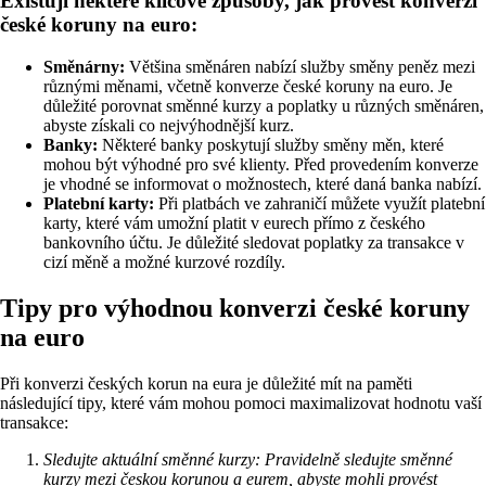
Existují některé klíčové způsoby, jak provést konverzi
české koruny na euro:
Směnárny:
Většina směnáren nabízí služby směny peněz mezi
různými měnami, včetně konverze české koruny na euro. Je
důležité porovnat směnné kurzy a poplatky u různých směnáren,
abyste získali co nejvýhodnější kurz.
Banky:
Některé banky poskytují služby směny měn, které
mohou být výhodné pro své klienty. Před provedením konverze
je vhodné se informovat o možnostech, které daná banka nabízí.
Platební karty:
Při platbách ve zahraničí můžete využít platební
karty, které vám umožní platit v eurech přímo z českého
bankovního účtu. Je důležité sledovat poplatky za transakce v
cizí měně a možné kurzové rozdíly.
Tipy pro výhodnou konverzi české koruny
na euro
Při konverzi českých korun na eura je důležité mít na paměti
následující tipy, které vám mohou pomoci maximalizovat hodnotu vaší
transakce:
Sledujte aktuální směnné kurzy: Pravidelně sledujte směnné
kurzy mezi českou korunou a eurem, abyste mohli provést