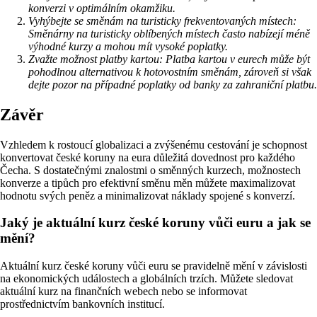
konverzi v optimálním okamžiku.
Vyhýbejte se směnám na turisticky frekventovaných místech:
Směnárny na turisticky oblíbených místech často nabízejí méně
výhodné kurzy a mohou mít vysoké poplatky.
Zvažte možnost platby kartou: Platba kartou v eurech může být
pohodlnou alternativou k hotovostním směnám, zároveň si však
dejte pozor na případné poplatky od banky za zahraniční platbu.
Závěr
Vzhledem k rostoucí globalizaci a zvýšenému cestování je schopnost
konvertovat české koruny na eura důležitá dovednost pro každého
Čecha. S dostatečnými znalostmi o směnných kurzech, možnostech
konverze a tipůch pro efektivní směnu měn můžete maximalizovat
hodnotu svých peněz a minimalizovat náklady spojené s konverzí.
Jaký je aktuální kurz české koruny vůči euru a jak se
mění?
Aktuální kurz české koruny vůči euru se pravidelně mění v závislosti
na ekonomických událostech a globálních trzích. Můžete sledovat
aktuální kurz na finančních webech nebo se informovat
prostřednictvím bankovních institucí.