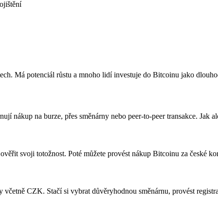
ojištění
letech. Má potenciál růstu a mnoho lidí investuje do Bitcoinu jako dlouh
rnují nákup na burze, přes směnárny nebo peer-to-peer transakce. Jak a
 a ověřit svoji totožnost. Poté můžete provést nákup Bitcoinu za české
 včetně CZK. Stačí si vybrat důvěryhodnou směnárnu, provést registra