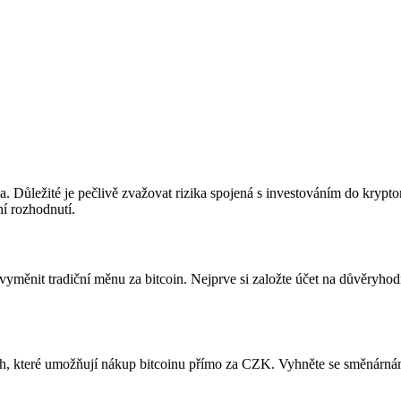
ia. Důležité je pečlivě zvažovat rizika spojená s investováním do kryp
ní rozhodnutí.
vyměnit tradiční měnu za bitcoin. Nejprve si založte účet na důvěryhod
h, které umožňují nákup bitcoinu přímo za CZK. Vyhněte se směnárnám