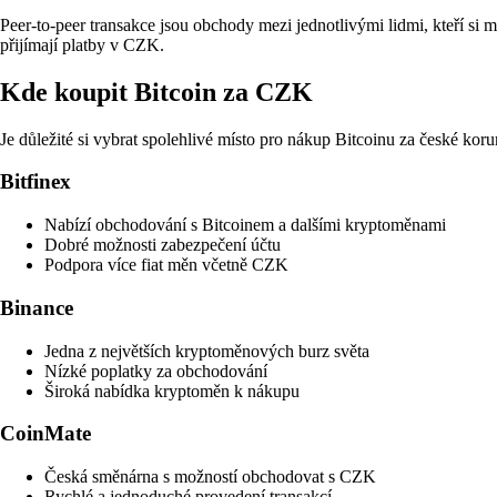
Peer-to-peer transakce jsou obchody mezi jednotlivými lidmi, kteří si 
přijímají platby v CZK.
Kde koupit Bitcoin za CZK
Je důležité si vybrat spolehlivé místo pro nákup Bitcoinu za české ko
Bitfinex
Nabízí obchodování s Bitcoinem a dalšími kryptoměnami
Dobré možnosti zabezpečení účtu
Podpora více fiat měn včetně CZK
Binance
Jedna z největších kryptoměnových burz světa
Nízké poplatky za obchodování
Široká nabídka kryptoměn k nákupu
CoinMate
Česká směnárna s možností obchodovat s CZK
Rychlé a jednoduché provedení transakcí