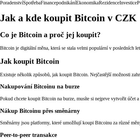
Poradenství
Spotřeba
Finance
podnikání
Ekonomika
Rezidence
Investice
P
Jak a kde koupit Bitcoin v CZK
Co je Bitcoin a proč jej koupit?
Bitcoin je digitální měna, která se stala velmi populární v posledních 
Jak koupit Bitcoin
Existuje několik způsobů, jak koupit Bitcoin. Nejčastější možnosti zah
Nakupování Bitcoinu na burze
Pokud chcete koupit Bitcoin na burze, musíte si nejprve vytvořit účet
Nákup Bitcoinu přes směnárny
Směnárny jsou platformy, které umožňují koupi Bitcoinu za různé měny
Peer-to-peer transakce