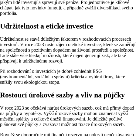
jakým lidé investují a spravují své peníze. Pro jednotlivce je klíčové
chápat, jak tyto novinky fungují, a případně zvážit diversifikaci svého
portfolia.
Udržitelnost a etické investice
Udržitelnost se stává důležitým faktorem v rozhodovacích procesech
investorů. V roce 2023 roste zájem o etické investice, které se zaměřují
na společnosti s pozitivním dopadem na životní prostředí a společnost.
Lidé stále více hledají možnosti, které nejen generují zisk, ale také
přispívají k udržitelnému rozvoji.
Při rozhodování o investicích je dobré zohlednit ESG
(environmentální, sociální a správní) kritéria a vybírat firmy, které
snížily svou ekologickou stopu.
Rostoucí úrokové sazby a vliv na půjčky
V roce 2023 se očekává nárůst úrokových sazeb, což má přímý dopad
na půjčky a hypotéky. Vyšší úrokové sazby mohou znamenat vyšší
měsíční splátky a celkově dražší financování. Je důležité pečlivě
plánovat své půjčky a zvažovat možnost fixace úrokových sazeb.
Rovněž se doporučuje mít finanční rezervu na pokrytí neočekávaných