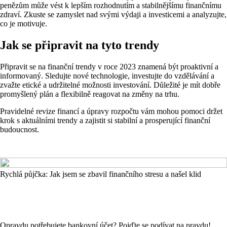
penězům může vést k lepším rozhodnutím a stabilnějšímu finančnímu
zdraví. Zkuste se zamyslet nad svými výdaji a investicemi a analyzujte,
co je motivuje.
Jak se připravit na tyto trendy
Připravit se na finanční trendy v roce 2023 znamená být proaktivní a
informovaný. Sledujte nové technologie, investujte do vzdělávání a
zvažte etické a udržitelné možnosti investování. Důležité je mít dobře
promyšlený plán a flexibilně reagovat na změny na trhu.
Pravidelné revize financí a úpravy rozpočtu vám mohou pomoci držet
krok s aktuálními trendy a zajistit si stabilní a prosperující finanční
budoucnost.
Rychlá půjčka: Jak jsem se zbavil finančního stresu a našel klid
Opravdu potřebujete bankovní účet? Pojďte se podívat na pravdu!