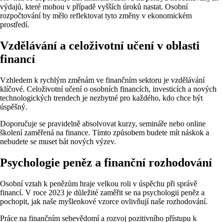
výdajů, které mohou v případě vyšších úroků nastat. Osobní
rozpočtování by mělo reflektovat tyto změny v ekonomickém
prostředí.
Vzdělávání a celoživotní učení v oblasti
financí
Vzhledem k rychlým změnám ve finančním sektoru je vzdělávání
klíčové. Celoživotní učení o osobních financích, investicích a nových
technologických trendech je nezbytné pro každého, kdo chce být
úspěšný.
Doporučuje se pravidelně absolvovat kurzy, semináře nebo online
školení zaměřená na finance. Tímto způsobem budete mít náskok a
nebudete se muset bát nových výzev.
Psychologie peněz a finanční rozhodování
Osobní vztah k penězům hraje velkou roli v úspěchu při správě
financí. V roce 2023 je důležité zaměřit se na psychologii peněz a
pochopit, jak naše myšlenkové vzorce ovlivňují naše rozhodování.
Práce na finančním sebevědomí a rozvoj pozitivního přístupu k