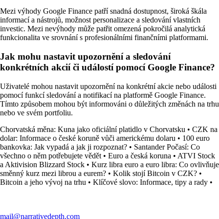
Mezi výhody Google Finance patří snadná dostupnost, široká škála
informací a nástrojů, možnost personalizace a sledování vlastních
investic. Mezi nevýhody může patřit omezená pokročilá analytická
funkcionalita ve srovnání s profesionálními finančními platformami.
Jak mohu nastavit upozornění a sledování
konkrétních akcií či událostí pomocí Google Finance?
Uživatelé mohou nastavit upozornění na konkrétní akcie nebo události
pomocí funkcí sledování a notifikací na platformě Google Finance.
Tímto způsobem mohou být informováni o důležitých změnách na trhu
nebo ve svém portfoliu.
Chorvatská měna: Kuna jako oficiální platidlo v Chorvatsku
•
CZK na
dolar: Informace o české koruně vůči americkému dolaru
•
100 euro
bankovka: Jak vypadá a jak ji rozpoznat?
•
Santander Počasí: Co
všechno o něm potřebujete vědět
•
Euro a česká koruna
•
ATVI Stock
a Aktivision Blizzard Stock
•
Kurz libra euro a euro libra: Co ovlivňuje
směnný kurz mezi librou a eurem?
•
Kolik stojí Bitcoin v CZK?
•
Bitcoin a jeho vývoj na trhu
•
Klíčové slovo: Informace, tipy a rady
•
mail@narrativedepth.com