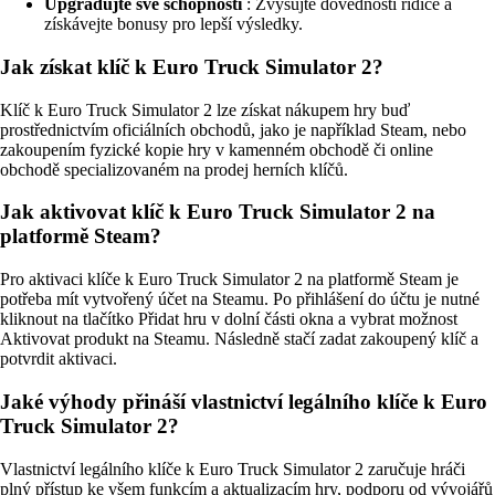
Upgradujte své schopnosti
: Zvyšujte dovednosti řidiče a
získávejte bonusy pro lepší výsledky.
Jak získat klíč k Euro Truck Simulator 2?
Klíč k Euro Truck Simulator 2 lze získat nákupem hry buď
prostřednictvím oficiálních obchodů, jako je například Steam, nebo
zakoupením fyzické kopie hry v kamenném obchodě či online
obchodě specializovaném na prodej herních klíčů.
Jak aktivovat klíč k Euro Truck Simulator 2 na
platformě Steam?
Pro aktivaci klíče k Euro Truck Simulator 2 na platformě Steam je
potřeba mít vytvořený účet na Steamu. Po přihlášení do účtu je nutné
kliknout na tlačítko Přidat hru v dolní části okna a vybrat možnost
Aktivovat produkt na Steamu. Následně stačí zadat zakoupený klíč a
potvrdit aktivaci.
Jaké výhody přináší vlastnictví legálního klíče k Euro
Truck Simulator 2?
Vlastnictví legálního klíče k Euro Truck Simulator 2 zaručuje hráči
plný přístup ke všem funkcím a aktualizacím hry, podporu od vývojářů