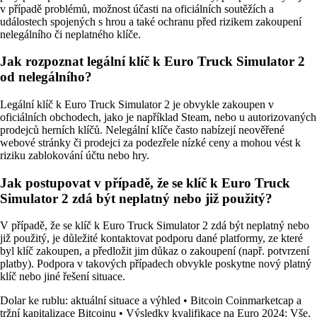
v případě problémů, možnost účasti na oficiálních soutěžích a
událostech spojených s hrou a také ochranu před rizikem zakoupení
nelegálního či neplatného klíče.
Jak rozpoznat legální klíč k Euro Truck Simulator 2
od nelegálního?
Legální klíč k Euro Truck Simulator 2 je obvykle zakoupen v
oficiálních obchodech, jako je například Steam, nebo u autorizovaných
prodejců herních klíčů. Nelegální klíče často nabízejí neověřené
webové stránky či prodejci za podezřele nízké ceny a mohou vést k
riziku zablokování účtu nebo hry.
Jak postupovat v případě, že se klíč k Euro Truck
Simulator 2 zdá být neplatný nebo již použitý?
V případě, že se klíč k Euro Truck Simulator 2 zdá být neplatný nebo
již použitý, je důležité kontaktovat podporu dané platformy, ze které
byl klíč zakoupen, a předložit jim důkaz o zakoupení (např. potvrzení
platby). Podpora v takových případech obvykle poskytne nový platný
klíč nebo jiné řešení situace.
Dolar ke rublu: aktuální situace a výhled
•
Bitcoin Coinmarketcap a
tržní kapitalizace Bitcoinu
•
Výsledky kvalifikace na Euro 2024: Vše,