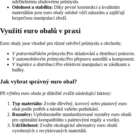
udržitelnému obalovému průmyslu.
Odolnost a stabilita:
Díky pevné konstrukci a kvalitním
materiálům jsou euro obaly odolné vůči nárazům a zajišťují
bezpečnou manipulaci zboží.
Využití euro obalů v praxi
Euro obaly jsou vhodné pro různé odvětví průmyslu a obchodu:
V potravinářském průmyslu:
Pro skladování a distribuci potravin.
V automobilovém průmyslu:
Pro přepravu autodílů a komponent.
V logistice a distribuci:
Pro efektivní manipulaci se zásilkami a
balíky.
Jak vybrat správný euro obal?
Při výběru euro obalu je důležité zvážit následující faktory:
Typ materiálu:
Zvolte dřevěný, kovový nebo plastový euro
obal podle potřeb a nároků vašeho podnikání.
Rozměry:
Upřednostněte standardizované rozměry euro obalů
pro optimální kompatibilitu s paletovými regály a vozíky.
Udržitelnost:
Zvažte ekologické alternativy euro obalů
vyrobených z recyklovaných materiálů.