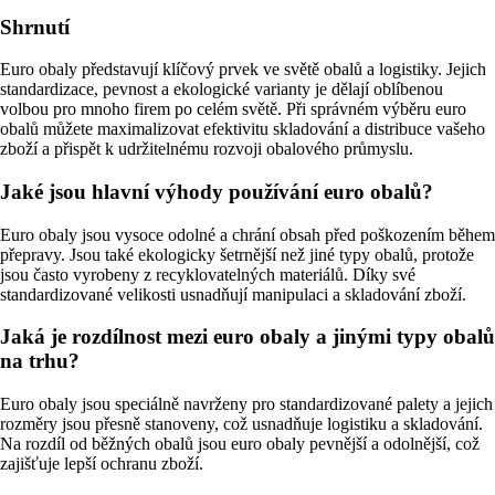
Shrnutí
Euro obaly představují klíčový prvek ve světě obalů a logistiky. Jejich
standardizace, pevnost a ekologické varianty je dělají oblíbenou
volbou pro mnoho firem po celém světě. Při správném výběru euro
obalů můžete maximalizovat efektivitu skladování a distribuce vašeho
zboží a přispět k udržitelnému rozvoji obalového průmyslu.
Jaké jsou hlavní výhody používání euro obalů?
Euro obaly jsou vysoce odolné a chrání obsah před poškozením během
přepravy. Jsou také ekologicky šetrnější než jiné typy obalů, protože
jsou často vyrobeny z recyklovatelných materiálů. Díky své
standardizované velikosti usnadňují manipulaci a skladování zboží.
Jaká je rozdílnost mezi euro obaly a jinými typy obalů
na trhu?
Euro obaly jsou speciálně navrženy pro standardizované palety a jejich
rozměry jsou přesně stanoveny, což usnadňuje logistiku a skladování.
Na rozdíl od běžných obalů jsou euro obaly pevnější a odolnější, což
zajišťuje lepší ochranu zboží.