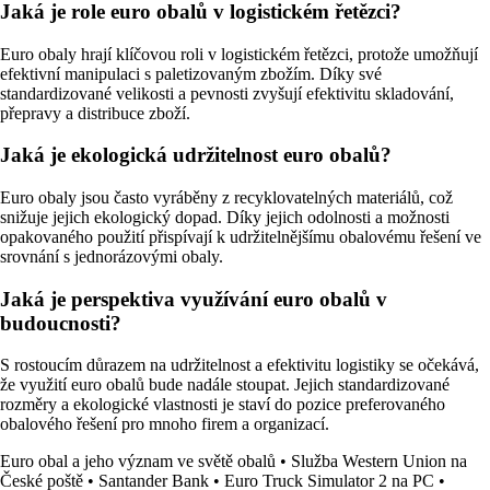
Jaká je role euro obalů v logistickém řetězci?
Euro obaly hrají klíčovou roli v logistickém řetězci, protože umožňují
efektivní manipulaci s paletizovaným zbožím. Díky své
standardizované velikosti a pevnosti zvyšují efektivitu skladování,
přepravy a distribuce zboží.
Jaká je ekologická udržitelnost euro obalů?
Euro obaly jsou často vyráběny z recyklovatelných materiálů, což
snižuje jejich ekologický dopad. Díky jejich odolnosti a možnosti
opakovaného použití přispívají k udržitelnějšímu obalovému řešení ve
srovnání s jednorázovými obaly.
Jaká je perspektiva využívání euro obalů v
budoucnosti?
S rostoucím důrazem na udržitelnost a efektivitu logistiky se očekává,
že využití euro obalů bude nadále stoupat. Jejich standardizované
rozměry a ekologické vlastnosti je staví do pozice preferovaného
obalového řešení pro mnoho firem a organizací.
Euro obal a jeho význam ve světě obalů
•
Služba Western Union na
České poště
•
Santander Bank
•
Euro Truck Simulator 2 na PC
•