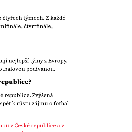
o čtyřech týmech. Z každé
ifinále, čtvrtfinále,
jí nejlepší týmy z Evropy.
fotbalovou podívanou.
republice?
ké republice. Zvýšená
pět k růstu zájmu o fotbal
ou v České republice a v