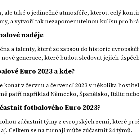
 ale také o jedinečné atmosféře, kterou celý kontin
ýmy, a vytvoří tak nezapomenutelnou kulisu pro hráč
balové naděje
na a talenty, které se zapsou do historie evropského
o nové generace, které budou sledovat jejich úspěc
alové Euro 2023 a kde?
 konat v červnu a červenci 2023 v několika hostite
mě patří například Německo, Španělsko, Itálie nebo
častnit fotbalového Euro 2023?
mohou zúčastnit týmy z evropských zemí, které proš
aj. Celkem se na turnaji může zúčastnit 24 týmů.