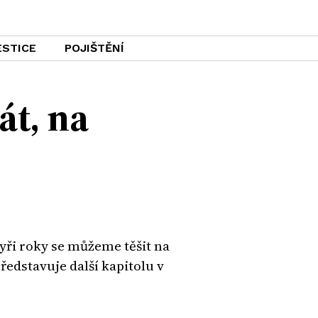
ESTICE
POJIŠTĚNÍ
át, na
tyři roky se můžeme těšit na
edstavuje další kapitolu v