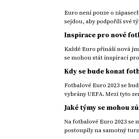
Euro není pouze o zápasech,
sejdou, aby podpořili své t
Inspirace pro nové fot
Každé Euro přináší nová jmé
se mohou stát inspirací pr
Kdy se bude konat fotb
Fotbalové Euro 2023 se bude
vybrány UEFA. Mezi tyto ze
Jaké týmy se mohou zú
Na fotbalové Euro 2023 se 
postoupily na samotný turn