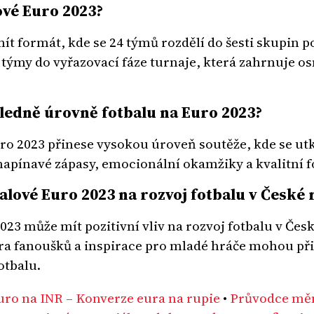
ové Euro 2023?
ít formát, kde se 24 týmů rozdělí do šesti skupin p
týmy do vyřazovací fáze turnaje, která zahrnuje osm
hledně úrovně fotbalu na Euro 2023?
ro 2023 přinese vysokou úroveň soutěže, kde se utka
apínavé zápasy, emocionální okamžiky a kvalitní 
balové Euro 2023 na rozvoj fotbalu v České 
23 může mít pozitivní vliv na rozvoj fotbalu v Čes
a fanoušků a inspirace pro mladé hráče mohou přis
otbalu.
uro na INR – Konverze eura na rupie
•
Průvodce měn