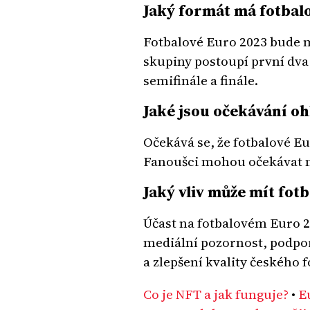
Jaký formát má fotbal
Fotbalové Euro 2023 bude m
skupiny postoupí první dva 
semifinále a finále.
Jaké jsou očekávání o
Očekává se, že fotbalové Eu
Fanoušci mohou očekávat n
Jaký vliv může mít fot
Účast na fotbalovém Euro 20
mediální pozornost, podpor
a zlepšení kvality českého f
Co je NFT a jak funguje?
•
E