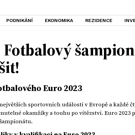
PODNIKÁNÍ
EKONOMIKA
REZIDENCE
INV
 Fotbalový šampion
šit!
Fotbalového Euro 2023
největších sportovních událostí v Evropě a každé č
utelné okamžiky a touhu po vítězství. Euro 2023 př
o šampionátu.
iky v kvalifikaci na Euro 2023