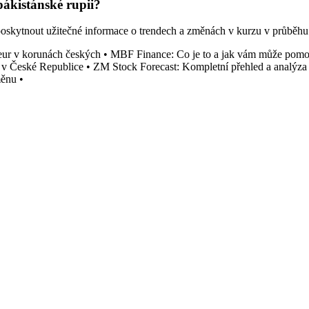
pákistánské rupii?
oskytnout užitečné informace o trendech a změnách v kurzu v průběhu 
eur v korunách českých
•
MBF Finance: Co je to a jak vám může pomo
 v České Republice
•
ZM Stock Forecast: Kompletní přehled a analýza
měnu
•