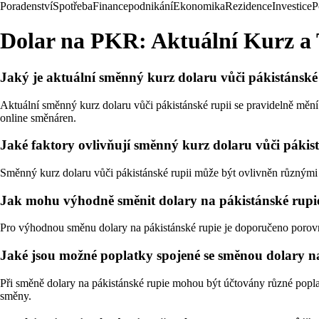
Poradenství
Spotřeba
Finance
podnikání
Ekonomika
Rezidence
Investice
P
Dolar na PKR: Aktuální Kurz a 
Jaký je aktuální směnný kurz dolaru vůči pákistánské
Aktuální směnný kurz dolaru vůči pákistánské rupii se pravidelně mění
online směnáren.
Jaké faktory ovlivňují směnný kurz dolaru vůči pákis
Směnný kurz dolaru vůči pákistánské rupii může být ovlivněn různými fa
Jak mohu výhodně směnit dolary na pákistánské rupi
Pro výhodnou směnu dolary na pákistánské rupie je doporučeno porovn
Jaké jsou možné poplatky spojené se směnou dolary n
Při směně dolary na pákistánské rupie mohou být účtovány různé poplat
směny.