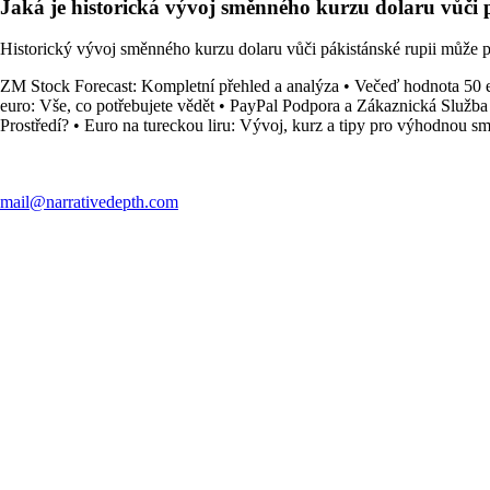
Jaká je historická vývoj směnného kurzu dolaru vůči 
Historický vývoj směnného kurzu dolaru vůči pákistánské rupii může p
ZM Stock Forecast: Kompletní přehled a analýza
•
Večeď hodnota 50 
euro: Vše, co potřebujete vědět
•
PayPal Podpora a Zákaznická Služba
Prostředí?
•
Euro na tureckou liru: Vývoj, kurz a tipy pro výhodnou s
mail@narrativedepth.com