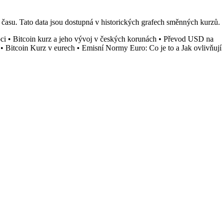
času. Tato data jsou dostupná v historických grafech směnných kurzů.
ci
•
Bitcoin kurz a jeho vývoj v českých korunách
•
Převod USD na
•
Bitcoin Kurz v eurech
•
Emisní Normy Euro: Co je to a Jak ovlivňují