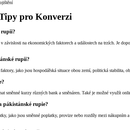
ojištění
Tipy pro Konverzi
 rupii?
 v závislosti na ekonomických faktorech a událostech na trzích. Je dop
tánské rupii?
ktory, jako jsou hospodářská situace obou zemí, politická stabilita, ob
e?
at směnné kurzy různých bank a směnáren. Také je možné využít online
a pákistánské rupie?
ky, jako jsou směnné poplatky, provize nebo rozdíly mezi nákupním a p