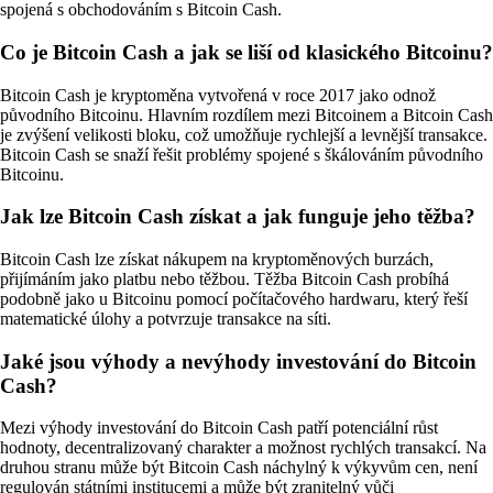
spojená s obchodováním s Bitcoin Cash.
Co je Bitcoin Cash a jak se liší od klasického Bitcoinu?
Bitcoin Cash je kryptoměna vytvořená v roce 2017 jako odnož
původního Bitcoinu. Hlavním rozdílem mezi Bitcoinem a Bitcoin Cash
je zvýšení velikosti bloku, což umožňuje rychlejší a levnější transakce.
Bitcoin Cash se snaží řešit problémy spojené s škálováním původního
Bitcoinu.
Jak lze Bitcoin Cash získat a jak funguje jeho těžba?
Bitcoin Cash lze získat nákupem na kryptoměnových burzách,
přijímáním jako platbu nebo těžbou. Těžba Bitcoin Cash probíhá
podobně jako u Bitcoinu pomocí počítačového hardwaru, který řeší
matematické úlohy a potvrzuje transakce na síti.
Jaké jsou výhody a nevýhody investování do Bitcoin
Cash?
Mezi výhody investování do Bitcoin Cash patří potenciální růst
hodnoty, decentralizovaný charakter a možnost rychlých transakcí. Na
druhou stranu může být Bitcoin Cash náchylný k výkyvům cen, není
regulován státními institucemi a může být zranitelný vůči