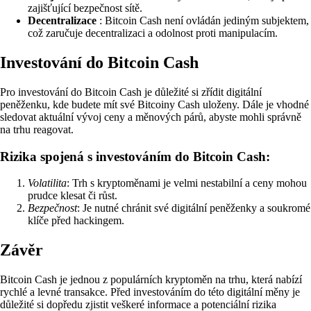
zajišťující bezpečnost sítě.
Decentralizace
: Bitcoin Cash není ovládán jediným subjektem,
což zaručuje decentralizaci a odolnost proti manipulacím.
Investování do Bitcoin Cash
Pro investování do Bitcoin Cash je důležité si zřídit digitální
peněženku, kde budete mít své Bitcoiny Cash uloženy. Dále je vhodné
sledovat aktuální vývoj ceny a měnových párů, abyste mohli správně
na trhu reagovat.
Rizika spojená s investováním do Bitcoin Cash:
Volatilita
: Trh s kryptoměnami je velmi nestabilní a ceny mohou
prudce klesat či růst.
Bezpečnost
: Je nutné chránit své digitální peněženky a soukromé
klíče před hackingem.
Závěr
Bitcoin Cash je jednou z populárních kryptoměn na trhu, která nabízí
rychlé a levné transakce. Před investováním do této digitální měny je
důležité si dopředu zjistit veškeré informace a potenciální rizika