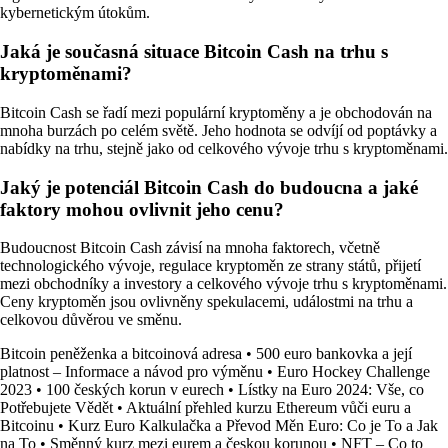
kybernetickým útokům.
Jaká je současná situace Bitcoin Cash na trhu s
kryptoměnami?
Bitcoin Cash se řadí mezi populární kryptoměny a je obchodován na
mnoha burzách po celém světě. Jeho hodnota se odvíjí od poptávky a
nabídky na trhu, stejně jako od celkového vývoje trhu s kryptoměnami.
Jaký je potenciál Bitcoin Cash do budoucna a jaké
faktory mohou ovlivnit jeho cenu?
Budoucnost Bitcoin Cash závisí na mnoha faktorech, včetně
technologického vývoje, regulace kryptoměn ze strany států, přijetí
mezi obchodníky a investory a celkového vývoje trhu s kryptoměnami.
Ceny kryptoměn jsou ovlivněny spekulacemi, událostmi na trhu a
celkovou důvěrou ve směnu.
Bitcoin peněženka a bitcoinová adresa
•
500 euro bankovka a její
platnost – Informace a návod pro výměnu
•
Euro Hockey Challenge
2023
•
100 českých korun v eurech
•
Lístky na Euro 2024: Vše, co
Potřebujete Vědět
•
Aktuální přehled kurzu Ethereum vůči euru a
Bitcoinu
•
Kurz Euro Kalkulačka a Převod Měn Euro: Co je To a Jak
na To
•
Směnný kurz mezi eurem a českou korunou
•
NFT – Co to