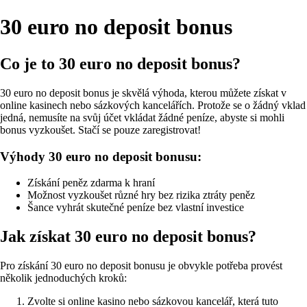
30 euro no deposit bonus
Co je to 30 euro no deposit bonus?
30 euro no deposit bonus je skvělá výhoda, kterou můžete získat v
online kasinech nebo sázkových kancelářích. Protože se o žádný vklad
jedná, nemusíte na svůj účet vkládat žádné peníze, abyste si mohli
bonus vyzkoušet. Stačí se pouze zaregistrovat!
Výhody 30 euro no deposit bonusu:
Získání peněz zdarma k hraní
Možnost vyzkoušet různé hry bez rizika ztráty peněz
Šance vyhrát skutečné peníze bez vlastní investice
Jak získat 30 euro no deposit bonus?
Pro získání 30 euro no deposit bonusu je obvykle potřeba provést
několik jednoduchých kroků:
Zvolte si online kasino nebo sázkovou kancelář, která tuto