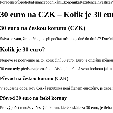
Poradenství
Spotřeba
Finance
podnikání
Ekonomika
Rezidence
Investice
P
30 euro na CZK – Kolik je 30 eu
30 euro na českou korunu (CZK)
Stává se vám, že potřebujete přepočítat měnu z jedné do druhé? Dnešní
Kolik je 30 euro?
Nejprve se podívejme na to, kolik činí 30 euro. Euro je oficiální měno
30 euro tedy představuje značnou částku, která má svou hodnotu jak na 
Převod na českou korunu (CZK)
V současné době, kdy Česká republika není členem eurozóny, je třeba m
Převod 30 euro na české koruny
Pro výpočet množství českých korun, které získáte za 30 euro, je třeb