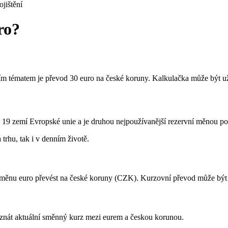
ojištění
ro?
m tématem je převod 30 euro na české koruny. Kalkulačka může být užit
u 19 zemí Evropské unie a je druhou nejpoužívanější rezervní měnou po 
trhu, tak i v denním životě.
ěnu euro převést na české koruny (CZK). Kurzovní převod může být mění
a znát aktuální směnný kurz mezi eurem a českou korunou.