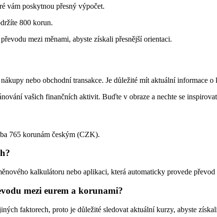
které vám poskytnou přesný výpočet.
držíte 800 korun.
převodu mezi měnami, abyste získali přesnější orientaci.
ákupy nebo obchodní transakce. Je důležité mít aktuální informace o k
vání vašich finančních aktivit. Buďte v obraze a nechte se inspirovat
hruba 765 korunám českým (CZK).
ch?
 měnového kalkulátoru nebo aplikaci, která automaticky provede převod 
převodu mezi eurem a korunami?
ných faktorech, proto je důležité sledovat aktuální kurzy, abyste získa