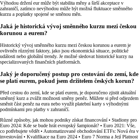
Výhodou držení eur může být stabilita měny a širší akceptace v
zahraničí, zatímco nevýhodou může být možná fluktuace směnného
kurzu a poplatky spojené se směnou měn.
Jaká je historická vývoj směnného kurzu mezi českou
korunou a eurem?
Historický vývoj směnného kurzu mezi českou korunou a eurem je
ovlivněn různými faktory, jako jsou ekonomická situace, politické
události nebo globální trendy. Je možné sledovat historické kurzy na
specializovaných finančních platformách.
Jaký je doporučený postup pro cestování do zemí, kde
se platí eurem, pokud jsem držitelem českých korun?
Před cestou do zemí, kde se platí eurem, je doporučeno zjistit aktuální
směnný kurz a zvážit možnosti směny peněz. Můžete si před odjezdem
směnit část peněz na eura nebo využít platební karty s výhodnými
podmínkami pro platby v zahraničí.
Různé způsoby, jak mohou podniky získat financování
•
Stadiony pro
Euro 2024: Kde se bude hrát evropský šampionát?
•
Euro 2021: Vše,
co potřebujete vědět
•
Automatizované obchodování ETFs: Nová éra v
investování
•
Kvalifikace na Euro 2024
•
Euro 7 Norma a Její Platnost