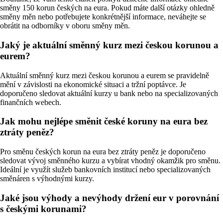
směny 150 korun českých na eura. Pokud máte další otázky ohledně
směny měn nebo potřebujete konkrétnější informace, neváhejte se
obrátit na odborníky v oboru směny měn.
Jaký je aktuální směnný kurz mezi českou korunou a
eurem?
Aktuální směnný kurz mezi českou korunou a eurem se pravidelně
mění v závislosti na ekonomické situaci a tržní poptávce. Je
doporučeno sledovat aktuální kurzy u bank nebo na specializovaných
finančních webech.
Jak mohu nejlépe směnit české koruny na eura bez
ztráty peněz?
Pro směnu českých korun na eura bez ztráty peněz je doporučeno
sledovat vývoj směnného kurzu a vybírat vhodný okamžik pro směnu.
Ideální je využít služeb bankovních institucí nebo specializovaných
směnáren s výhodnými kurzy.
Jaké jsou výhody a nevýhody držení eur v porovnání
s českými korunami?