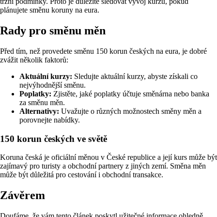
tržní podmínky. Proto je důležité sledovat vývoj kurzu, pokud
plánujete směnu koruny na eura.
Rady pro směnu měn
Před tím, než provedete směnu 150 korun českých na eura, je dobré
zvážit několik faktorů:
Aktuální kurzy:
Sledujte aktuální kurzy, abyste získali co
nejvýhodnější směnu.
Poplatky:
Zjistěte, jaké poplatky účtuje směnárna nebo banka
za směnu měn.
Alternativy:
Uvažujte o různých možnostech směny měn a
porovnejte nabídky.
150 korun českých ve světě
Koruna česká je oficiální měnou v České republice a její kurs může být
zajímavý pro turisty a obchodní partnery z jiných zemí. Směna měn
může být důležitá pro cestování i obchodní transakce.
Závěrem
Doufáme, že vám tento článek poskytl užitečné informace ohledně