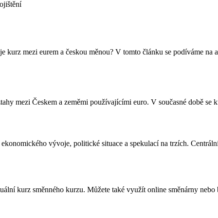
ojištění
uje kurz mezi eurem a českou měnou? V tomto článku se podíváme na akt
vztahy mezi Českem a zeměmi používajícími euro. V současné době se 
onomického vývoje, politické situace a spekulací na trzích. Centrální 
ktuální kurz směnného kurzu. Můžete také využít online směnárny nebo 