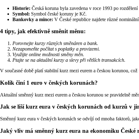
Historie:
Česká koruna byla zavedena v roce 1993 po rozdělení
Symbol:
Symbol české koruny je Kč.
Bankovky a mince:
V České republice najdete různé nomináln
4 tipy, jak efektivně směnit měnu:
Porovnejte kurzy různých směnáren a bank.
Nezapomeňte počítat s poplatky a provizemi.
Využijte online možnosti směny měn.
Ptajte se na aktuální kurzy a slevy při větších transakcích.
V současné době platí stabilní kurz mezi eurem a českou korunou, což
Kolik činí 1 euro v českých korunách?
Aktuální směnný kurz mezi eurem a českou korunou se pravidelně mění
Jak se liší kurz eura v českých korunách od kurzů v j
Směnný kurz eura v českých korunách se odvíjí od mnoha faktorů, jako j
Jaký vliv má směnný kurz eura na ekonomiku České 