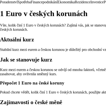
Poradenství
Spotřeba
Finance
podnikání
Ekonomika
Rezidence
Investice
P
1 Euro v českých korunách
Víte, kolik činí 1 Euro v českých korunách? Zajímá vás, jak se stanov
českých korunách.
Aktuální kurz
Stabilní kurz mezi eurem a českou korunou je důležitý pro obchodní 
Jak se stanovuje kurz
Kurz mezi eurem a českou korunou se odvíjí od mnoha faktorů, včetně ek
zasahovat, aby ovlivnila směnný kurs.
Přepočet 1 Euro na české koruny
Pokud chcete vědět, kolik činí 1 Euro v českých korunách, použijte a
Zajímavosti o české měně